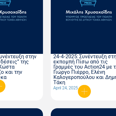
Συνέντευξη στην
24-4-2025: Συνέντευξη στ
δέσεις” της
εκπομπή Πίσω από τις
 Κώστα
Γραμμές του Action24 με 
ο και την
Γιώργο Πιέρρο, Ελένη
ύκα
Καλογεροπούλου και Δημ
Τάκη
April 24, 2025