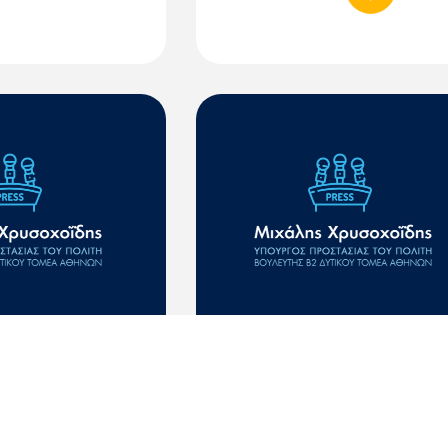
Συνέντευξη στην
7-11-2024: Συνέντευξη στ
ριαστοι του
εκπομπή Κοινωνία Ώρα
Χρήστο Κούτρα
Mega με τον Ιορδάνη