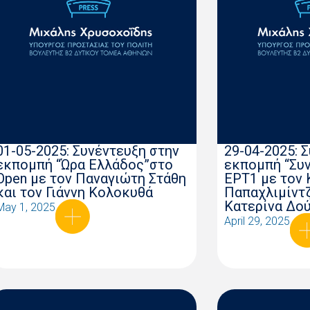
01-05-2025: Συνέντευξη στην
29-04-2025: 
εκπομπή “Ώρα Ελλάδος”στο
εκπομπή “Συν
Open με τον Παναγιώτη Στάθη
ΕΡΤ1 με τον
και τον Γιάννη Κολοκυθά
Παπαχλιμίντζ
Κατερίνα Δο
May 1, 2025
April 29, 2025