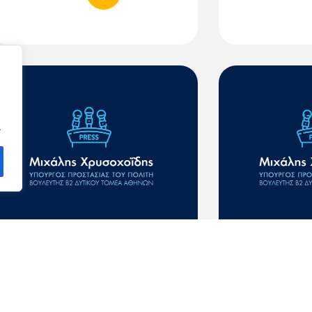
.
21-11-2024: Συνέντευξη στην
18-11-2024: 
εκπομπή Σήμερα του ΣΚΑΪ με
εκπομπή Αταί
τον Δημήτρη Οικονόμου
ΣΚΑΪ με τον 