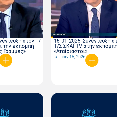
υνέντευξη στον Τ/
16-01-2026: Συνέντευξη σ
αι την εκπομπή
Τ/Σ ΣΚΑΪ ΤV στην εκπομπ
ς Γραμμές»
«Αταίριαστοι»
January 16, 2026