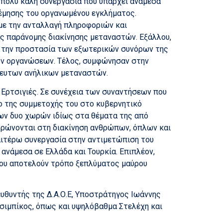
ν πολύ καλή συνεργασία που υπάρχει ανάμεσα
λέμησης του οργανωμένου εγκλήματος.
με την ανταλλαγή πληροφοριών και
ς παράνομης διακίνησης μεταναστών. Εξάλλου,
ια την προστασία των εξωτερικών συνόρων της
ών οργανώσεων. Τέλος, συμφώνησαν στην
δευτων ανήλικων μεταναστών.
 Ερτσιγιές. Σε συνέχεια των συναντήσεων που
ιο της συμμετοχής του στο κυβερνητικό
των δυο χωρών ιδίως στα θέματα της από
τρώνονται στη διακίνηση ανθρώπων, όπλων και
αιτέρω συνεργασία στην αντιμετώπιση του
ανάμεσα σε Ελλάδα και Τουρκία. Επιπλέον,
που αποτελούν τρόπο ξεπλύματος μαύρου
υθυντής της Δ.Α.Ο.Ε, Υποστράτηγος Ιωάννης
τσιμπίκος, όπως και υψηλόβαθμα Στελέχη και