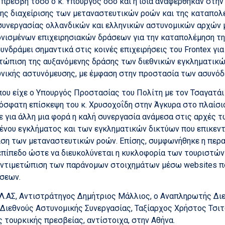
 πρέσβη τόσο ο κ. Υπουργός όσο και η ίδια αναφέρθηκαν στη
της διαχείρισης των μεταναστευτικών ροών και της καταπο
υνεργασίας ολλανδικών και ελληνικών αστυνομικών αρχών 
ονισμένων επιχειρησιακών δράσεων για την καταπολέμηση τη
υνδράμει σημαντικά στις κοινές επιχειρήσεις του Frontex γ
ετώπιση της αυξανόμενης δράσης των διεθνικών εγκληματικ
ωνικής αστυνόμευσης, με έμφαση στην προστασία των ασυνό
που είχε ο Υπουργός Προστασίας του Πολίτη με τον Τσαγατάι
πρόσφατη επίσκεψη του κ. Χρυσοχοΐδη στην Άγκυρα στο πλαίσ
 για άλλη μια φορά η καλή συνεργασία ανάμεσα στις αρχές 
ένου εγκλήματος και των εγκληματικών δικτύων που επικεν
ριση των μεταναστευτικών ροών. Επίσης, συμφωνήθηκε η περ
πίπεδο ώστε να διευκολύνεται η κυκλοφορία των τουριστών 
 αντιμετώπιση των παράνομων στοιχημάτων μέσω websites 
σεων.
Λ.ΑΣ, Αντιστράτηγος Δημήτριος Μάλλιος, ο Αναπληρωτής Διε
 Διεθνούς Αστυνομικής Συνεργασίας, Ταξίαρχος Χρήστος Τσι
 τουρκικής πρεσβείας, αντίστοιχα, στην Αθήνα.