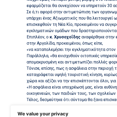
εφαρμόζεται θα συνεχίσουν να υπηρετούν 30 ασ
Σε ό,τι αφορά στην αντιμετώπιση των οργανω
υπάρχει ένας Αξιωματικός που θα λειτουργεί 
επισκεφθούν τη Νέα Κίο, προκειμένου να συγκρ
εγκληματικών ομάδων που δραστηριοποιούνται
Επιπλέον, ο
κ. Χρυσοχοΐδης
αναφέρθηκε στην ε
στην Αργολίδα, προκειμένου, όπως είπε,
«να καταπολεμήσει την εγκληματικότητα στον 
Παράλληλα, «θα ενισχυθούν οιτοπικές υπηρεσίες
απομακρυσμένη και αντιμετωπίζει πολλές φορ
Τόνισε, επίσης, πως η ασφάλεια στην περιοχή 
καταγράφεται υψηλή τουριστική κίνηση, κυρίως
χώρα και αξίζει να την επισκέπτονται όλοι, γι
«Η ασφάλεια είναι υποχρέωσή μας, είναι ευθύ
οικογενειών, των παιδιών τους, των σχολείων 
Τέλος, δεσμεύτηκε ότι σύντομα θα ξανα επισκε
We value your privacy