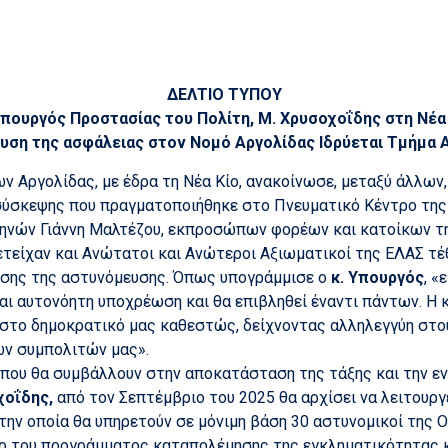
ΔΕΛΤΙΟ ΤΥΠΟΥ
πουργός Προστασίας του Πολίτη, Μ. Χρυσοχοΐδης στη Νέα
σχυση της ασφάλειας στον Νομό Αργολίδας Ιδρύεται Τμήμα
 Αργολίδας, με έδρα τη Νέα Κίο, ανακοίνωσε, μεταξύ άλλων,
ύσκεψης που πραγματοποιήθηκε στο Πνευματικό Κέντρο της 
κηνών Γιάννη Μαλτέζου, εκπροσώπων φορέων και κατοίκων τη
ετείχαν και Ανώτατοι και Ανώτεροι Αξιωματικοί της ΕΛΑΣ τ
χυσης της αστυνόμευσης. Όπως υπογράμμισε ο
κ. Υπουργός
, «
ναι αυτονόητη υποχρέωση και θα επιβληθεί έναντι πάντων. Η 
ς, στο δημοκρατικό μας καθεστώς, δείχνοντας αλληλεγγύη στ
ων συμπολιτών μας».
α που θα συμβάλλουν στην αποκατάσταση της τάξης και την 
χοΐδης,
από τον Σεπτέμβριο του 2025 θα αρχίσει να λειτουρ
στην οποία θα υπηρετούν σε μόνιμη βάση 30 αστυνομικοί της 
ιο του προγράμματος καταπολέμησης της εγκληματικότητας κα