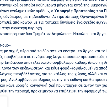
τυνομικοί, οι οποίοι καθημερινά μάχονται κατά της μικροεγ
μένων εγκληματικών ομάδων,
ο Υπουργός Προστασίας του 
ως σύνδεσμος με τη Διεύθυνση Αντιμετώπισης Οργανωμένου Ε
οτηθεί, από κοινού, με τις τοπικές δυνάμεις ένα σχέδιο εξ
 στην ευρύτερη περιοχή.
νοποίηση των δύο Τμημάτων Ασφαλείας- Ναυπλίου και Άργους
Νομό».
 με αιχμή, πέρα από τα δύο αστικά κέντρα -το Άργος και το Ν
ές προβλήματα αστυνόμευσης λόγω απουσίας προσωπικού», 
της Επιδαύρου αποτελεί υψηλό συμβολισμό καθώς, ιδίως τη θ
 λόγω των εκδηλώσεων, και κάθε φορά «{οφείλουμε} να αποδε
α λόγους περιβάλλοντος, για το κάλλος της χώρας, αλλά και γ
νη μας. Αναλαμβάνουμε πλήρως αυτήν την ευθύνη και θα προσ
και κάθε μορφής κοινωνική ζωή που υπάρχει σε αυτόν τον χώ
φθεί την περιοχή, προκειμένου να επιβλέψει την εφαρμογή τω