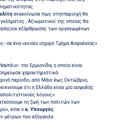
κληματικότητας.
Πολίτη
ανακοίνωσε πως στηνπεριοχή θα
γκλήματος , Αξιωματικοί της οποίας θα
ιχνίασηςκαι εξάρθρωσης των οργανωμένων
- σε ένα «ενιαίο ισχυρό Τμήμα Ασφαλείας»
αύπλιο- την Ερμιονίδα, η οποία είναι
σημείωσε χαρακτηριστικά.
ερινή περίοδο, από Μάιο έως Οκτώβριο,
ικνύουμε ότι η Ελλάδα είναι μία ασφαλής
ιαπολιτιστικούς λόγους».
τατεύσουμε τη ζωή των πολιτών,των
ρο», είπε ο
κ. Υπουργός.
ν μέτρων που εξήγγειλε.