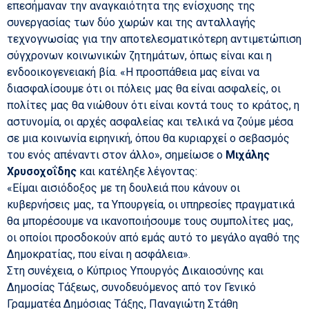
επεσήμαναν την αναγκαιότητα της ενίσχυσης της
συνεργασίας των δύο χωρών και της ανταλλαγής
τεχνογνωσίας για την αποτελεσματικότερη αντιμετώπιση
σύγχρονων κοινωνικών ζητημάτων, όπως είναι και η
ενδοοικογενειακή βία. «Η προσπάθεια μας είναι να
διασφαλίσουμε ότι οι πόλεις μας θα είναι ασφαλείς, οι
πολίτες μας θα νιώθουν ότι είναι κοντά τους το κράτος, η
αστυνομία, οι αρχές ασφαλείας και τελικά να ζούμε μέσα
σε μια κοινωνία ειρηνική, όπου θα κυριαρχεί ο σεβασμός
του ενός απέναντι στον άλλο», σημείωσε ο
Μιχάλης
Χρυσοχοΐδης
και κατέληξε λέγοντας:
«Είμαι αισιόδοξος με τη δουλειά που κάνουν οι
κυβερνήσεις μας, τα Υπουργεία, οι υπηρεσίες πραγματικά
θα μπορέσουμε να ικανοποιήσουμε τους συμπολίτες μας,
οι οποίοι προσδοκούν από εμάς αυτό το μεγάλο αγαθό της
Δημοκρατίας, που είναι η ασφάλεια».
Στη συνέχεια, ο Κύπριος Υπουργός Δικαιοσύνης και
Δημοσίας Τάξεως, συνοδευόμενος από τον Γενικό
Γραμματέα Δημόσιας Τάξης, Παναγιώτη Στάθη