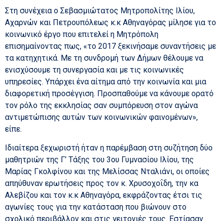
Στη συνέχεια ο Σεβασμιώτατος Μητροπολίτης Ιλίου,
Αχαρνών και Πετρουπόλεως κ.κ Αθηναγόρας μίλησε για το
κοινωνικό έργο που επιτελεί η Μητρόπολη
επισημαίνοντας πως, «το 2017 ξεκινήσαμε συναντήσεις με
τα κατηχητικά. Με τη συνδρομή των Δήμων θέλουμε να
ενισχύσουμε τη συνεργασία και με τις κοινωνικές
υπηρεσίες. Υπάρχει ένα αίτημα από την κοινωνία και μια
διαφορετική προσέγγιση. Προσπαθούμε να κάνουμε ορατό
τον ρόλο της εκκλησίας σαν συμπόρευση στον αγώνα
αντιμετώπισης αυτών των κοινωνικών φαινομένων»,
είπε.
Ιδιαίτερα ξεχωριστή ήταν η παρέμβαση στη συζήτηση δύο
μαθητριών της Γ’ Τάξης του 3ου Γυμνασίου Ιλίου, της
Μαρίας Γκολφίνου και της Μελίσσας Νταλιάνι, οι οποίες
απηύθυναν ερωτήσεις προς τον κ. Χρυσοχοΐδη, την κα
Αλεβίζου και τον κ.κ Αθηναγόρα, εκφράζοντας έτσι τις
αγωνίες τους για την κατάσταση που βιώνουν στο
σχολικό περιβάλλον και στις γειτονιές τους. Εστίασαν