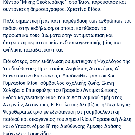
Κέντρο “Μίκης Θεοδωράκης”, στο Ίλιον, παρουσίασε και
συντόνισε η δημοσιογράφος, Χριστίνα Βίδου.
Πολύ σημαντική ήταν και η παρέμβαση των ανθρώπων του
πεδίου στην εκδήλωση, οι οποίοι κατέθεσαν τα
προσωπικά τους βιώματα στην αντιμετώπιση και
διαχείριση περιστατικών ενδοοικογενειακής βίας και
ανήλικης παραβατικότητας.
Ειδικότερα, στην εκδήλωση συμμετείχαν η Ψυχολόγος της
Υποδιεύθυνσης Προστασίας Ανηλίκων, Αστυνόμος Α΄
Κωνσταντίνα Κωστάκου, η Υποδιευθύντρια του 3ου
Γυμνασίου Ιλίου- σύμβουλος σχολικής ζωής, Ελένη
Χολέβα, ο Επικεφαλής του Γραφείου Αντιμετώπισης
Ενδοοικογενειακής Βίας του Α’ Αστυνομικού τμήματος
Αχαρνών, Αστυνόμος Β’ Βασίλειος Αλεβίζος, η Ψυχολόγος-
Ψυχοθεραπεύτρια με εξειδίκευση στη συμβουλευτική
παιδιού και οικογένειας του Δήμου Ιλίου, Παρασκευή Λώλη
και ο Υπαστυνόμος Β’ της Διεύθυνσης Άμεσης Δράσης
Ευάγγελος Τσιμενίδης.