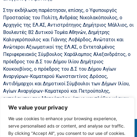
Στην εκδήλωση παρέστησαν, επίσης, ο Υφυπουργός
Προστασίας του Πολίτη, Ανδρέας Νικολακόπουλος, ο
Αρχηγός της ΕΛ.ΑΣ, Αντιστράτηγος Δημήτριος Μάλλιος, οι
Βουλευτές Β2 Δυτικού Τομέα Αθηνών, Δημήτρης
Καλογερόπουλος και Γιάννης Λοβέρδος, Ανώτατοι και
Ανώτεροι Αξιωματικοί της ΕΛ.ΑΣ, ο Εντεταλμένος
Περιφερειακός Σύμβουλος Χαράλαμπος Αλεξανδράτος, ο
πρόεδρος του Δ.Σ του Δήμου Ιλίου Δημήτριος
Κουκουβίνος, ο πρόεδρος του Δ.Σ του Δήμου Αγίων
Αναργύρων-Καματερού Κωνσταντίνος Δρόσος,
Αντιδήμαρχοι και Δημοτικοί Σύμβουλοι των Δήμων Ιλίου,
Αγίων Αναργύρων-Καματερού και Πετρούπολης,
εκπρόσωποι της Μητρόπολης, όπως και πλήθος κόσμου.
We value your privacy
We use cookies to enhance your browsing experience,
serve personalised ads or content, and analyse our traffic.
COPYRIGHT © 2025
By clicking "Accept All", you consent to our use of cookies.
CHRISOCHOIDIS