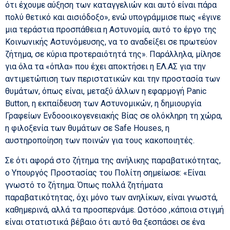
ότι έχουμε αύξηση των καταγγελιών και αυτό είναι πάρα
πολύ θετικό και αισιόδοξο», ενώ υπογράμμισε πως «έγινε
μια τεράστια προσπάθεια η Αστυνομία, αυτό το έργο της
Κοινωνικής Αστυνόμευσης, να το αναδείξει σε πρωτεύον
ζήτημα, σε κύρια προτεραιότητά της». Παράλληλα, μίλησε
για όλα τα «όπλα» που έχει αποκτήσει η ΕΛ.ΑΣ για την
αντιμετώπιση των περιστατικών και την προστασία των
θυμάτων, όπως είναι, μεταξύ άλλων η εφαρμογή Panic
Button, η εκπαίδευση των Αστυνομικών, η δημιουργία
Γραφείων Ενδοοοικογενειακής Βίας σε ολόκληρη τη χώρα,
η φιλοξενία των θυμάτων σε Safe Houses, η
αυστηροποίηση των ποινών για τους κακοποιητές.
Σε ότι αφορά στο ζήτημα της ανήλικης παραβατικότητας,
ο Υπουργός Προστασίας του Πολίτη σημείωσε: «Είναι
γνωστό το ζήτημα. Όπως πολλά ζητήματα
παραβατικότητας, όχι μόνο των ανηλίκων, είναι γνωστά,
καθημερινά, αλλά τα προσπερνάμε. Ωστόσο ,κάποια στιγμή
είναι στατιστικά βέβαιο ότι αυτό θα ξεσπάσει σε ένα