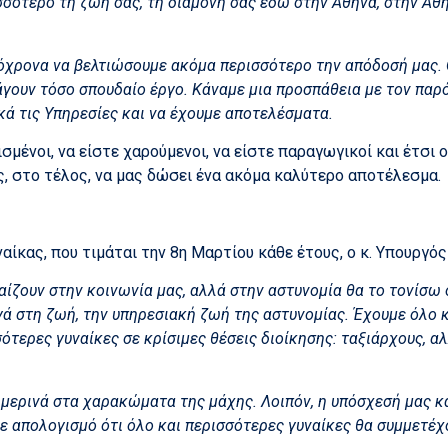
σότερο τη ζωή σας, τη διαμονή σας εδώ στην Αθήνα, στην Αθή
τόχρονα να βελτιώσουμε ακόμα περισσότερο την απόδοσή μας. 
γουν τόσο σπουδαίο έργο. Κάναμε μια προσπάθεια με τον παρόν
κά τις Υπηρεσίες και να έχουμε αποτελέσματα.
ισμένοι, να είστε χαρούμενοι, να είστε παραγωγικοί και έτσι ο
ος, στο τέλος, να μας δώσει ένα ακόμα καλύτερο αποτέλεσμα.
ίκας, που τιμάται την 8η Μαρτίου κάθε έτους, ο κ. Υπουργός
ίζουν στην κοινωνία μας, αλλά στην αστυνομία θα το τονίσω ό
ά στη ζωή, την υπηρεσιακή ζωή της αστυνομίας. Έχουμε όλο κ
σότερες γυναίκες σε κρίσιμες θέσεις διοίκησης: ταξιάρχους, α
θημερινά στα χαρακώματα της μάχης. Λοιπόν, η υπόσχεσή μας κα
με απολογισμό ότι όλο και περισσότερες γυναίκες θα συμμετέ